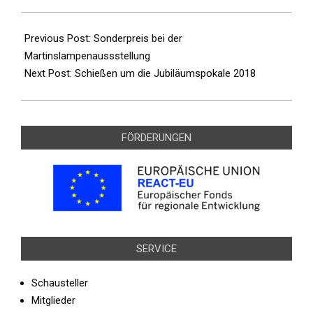
2018-
11-
Previous Post:
Sonderpreis bei der
27
Martinslampenaussstellung
Next Post:
Schießen um die Jubiläumspokale 2018
FÖRDERUNGEN
SERVICE
Schausteller
Mitglieder