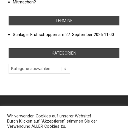
Mitmachen?
TERMINE
Schlager Frühschoppen
am 27. September 2026 11:00
KATEGORIEN
Kategorien
Kontakt
Impressum
Datenschutz
Wir verwenden Cookies auf unserer Website!
Durch Klicken auf "Akzeptieren" stimmen Sie der
Kommentarregeln der Bilker Schützen
Verwendung ALLER Cookies zu.